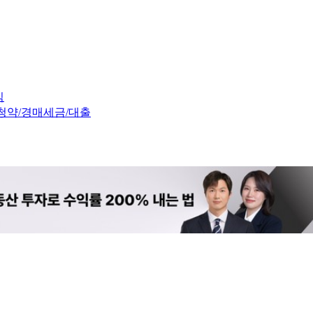
임
청약/경매
세금/대출