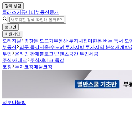
강의 상담
클래스
커뮤니티
부동산중개
로그인
회원가입
오리지널
종잣돈 모으기
부동산 투자
내집마련
돈 버는 독서 모
부동산
입문 특강
서울/수도권 투자
지방 투자
지역 분석
재개발/
부업
온라인 판매
블로그/콘텐츠
공간 부업
세금
주식/재테크
주식
재테크 특강
코칭
투자코칭
매물코칭
정보나눔방