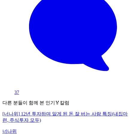
37
다른 분들이 함께 본 인기🏅칼럼
[너나위] 12년 투자하며 알게 된 돈 잘 버는 사람 특징(내집마
련, 주식투자 모두)
너나위