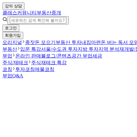
강의 상담
클래스
커뮤니티
부동산중개
로그인
회원가입
오리지널
종잣돈 모으기
부동산 투자
내집마련
돈 버는 독서 모
부동산
입문 특강
서울/수도권 투자
지방 투자
지역 분석
재개발/
부업
온라인 판매
블로그/콘텐츠
공간 부업
세금
주식/재테크
주식
재테크 특강
코칭
투자코칭
매물코칭
부업Q&A