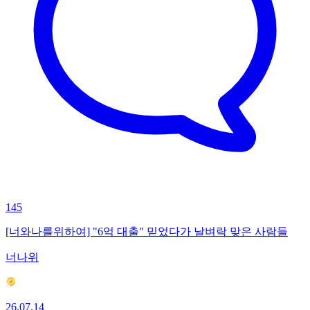
145
[너와나를위하여] "6억 대출" 믿었다가 날벼락 맞은 사람들
너나위
26.07.14