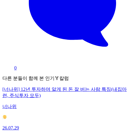
0
다른 분들이 함께 본 인기🏅칼럼
[너나위] 12년 투자하며 알게 된 돈 잘 버는 사람 특징(내집마
련, 주식투자 모두)
너나위
26.07.29