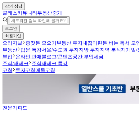
강의 상담
클래스
커뮤니티
부동산중개
로그인
회원가입
오리지널
종잣돈 모으기
부동산 투자
내집마련
돈 버는 독서 모
부동산
입문 특강
서울/수도권 투자
지방 투자
지역 분석
재개발/
부업
온라인 판매
블로그/콘텐츠
공간 부업
세금
주식/재테크
주식
재테크 특강
코칭
투자코칭
매물코칭
전문가피드