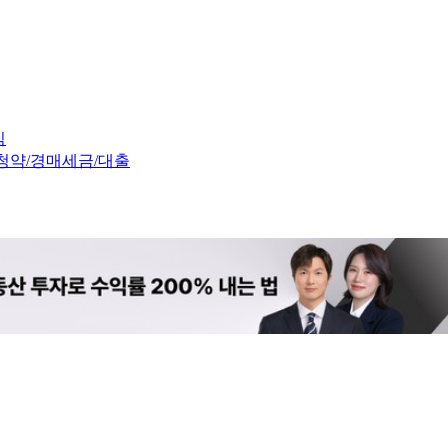
임
청약/경매
세금/대출