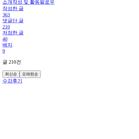
소개
작성 및 활동
팔로우
작성한 글
363
댓글단 글
210
저장한 글
40
배지
9
글
210
건
최신순
오래된순
수강후기