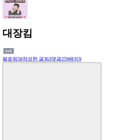
대장킴
팔로워
58
작성한 글
363
댓글
259
배지
9