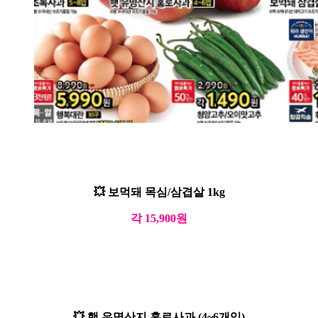
💥 보먹돼 목심/삼겹살 1kg
각 15,900원
💥 햇 유명산지 홍로사과 (4~6개입)