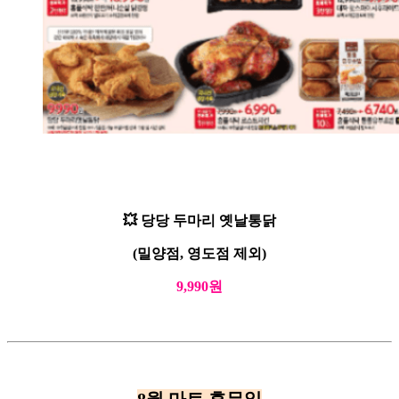
💥 당당 두마리 옛날통닭
(밀양점, 영도점 제외)
9,990원
8월 마트 휴무일