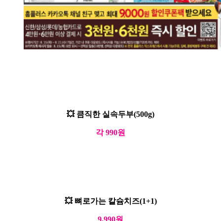
💥 큼직한 실속두부(500g)
각 990원
💥 뼈로가는 칼슘치즈(1+1)
9,990원