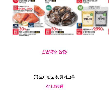
신선채소 반값!
💥 오이맛고추/청양고추
각 1,490원