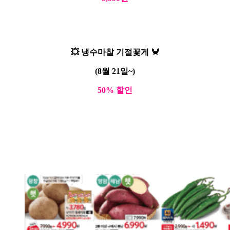
💥 냉수마찰 기절꽃게 🦀
(8월 21일~)
50% 할인