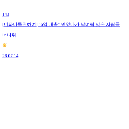
143
[너와나를위하여] "6억 대출" 믿었다가 날벼락 맞은 사람들
너나위
26.07.14