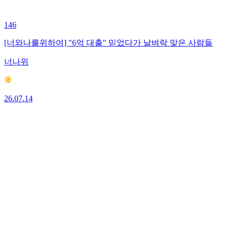
146
[너와나를위하여] "6억 대출" 믿었다가 날벼락 맞은 사람들
너나위
26.07.14