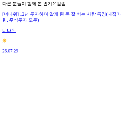
다른 분들이 함께 본 인기🏅칼럼
[너나위] 12년 투자하며 알게 된 돈 잘 버는 사람 특징(내집마
련, 주식투자 모두)
너나위
26.07.29