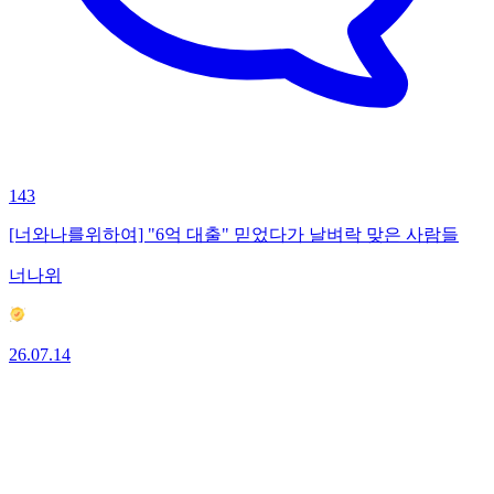
143
[너와나를위하여] "6억 대출" 믿었다가 날벼락 맞은 사람들
너나위
26.07.14