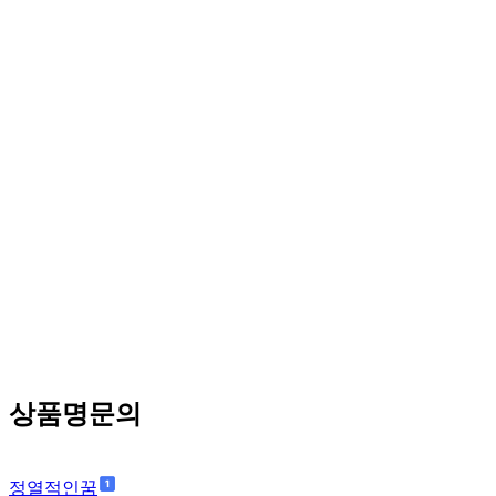
상품명문의
정열적인꿈