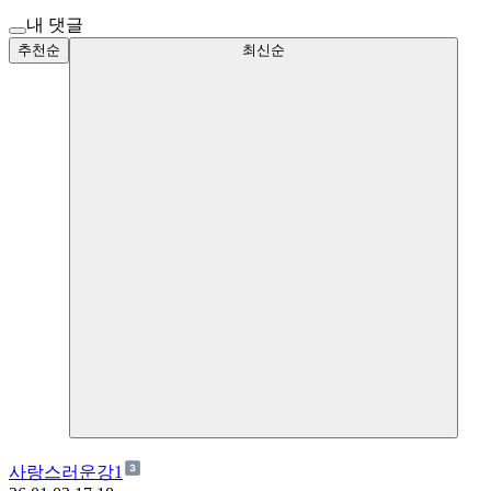
내 댓글
추천순
최신순
사랑스러운강1