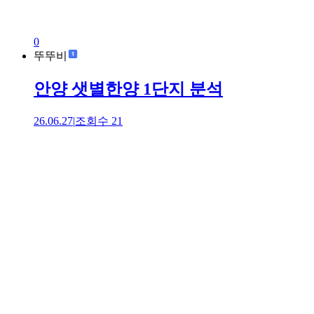
0
뚜뚜비
안양 샛별한양 1단지 분석
26.06.27
|
조회수
21