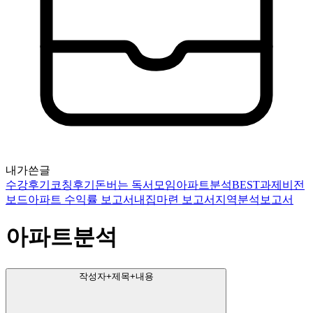
내가쓴글
수강후기
코칭후기
돈버는 독서모임
아파트분석
BEST과제
비전
보드
아파트 수익률 보고서
내집마련 보고서
지역분석보고서
아파트분석
작성자+제목+내용