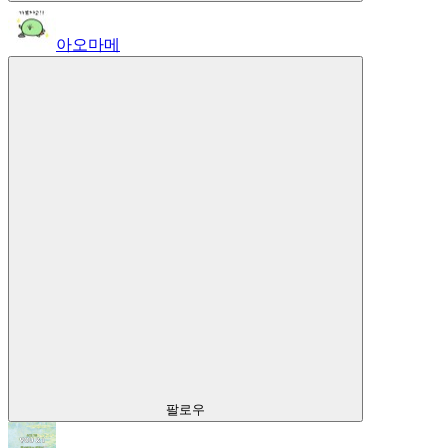
아오마메
팔로우