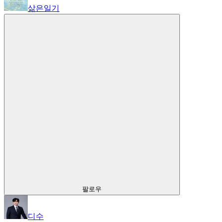
삶은일기
팔로우
디수