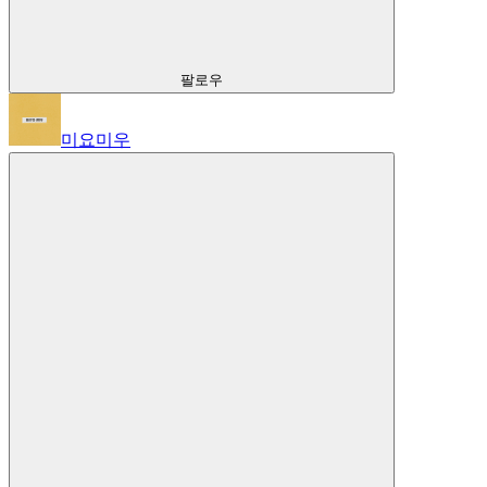
팔로우
미요미우