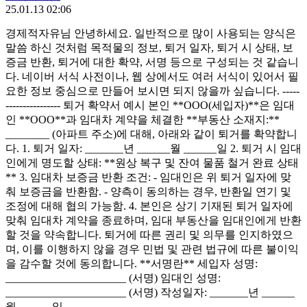
25.01.13 02:06
경제적자유님 안녕하세요. 일반적으로 많이 사용되는 양식은
말씀 하신 것처럼 목적물의 정보, 퇴거 일자, 퇴거 시 상태, 보
증금 반환, 퇴거에 대한 확약, 서명 등으로 구성되는 것 같습니
다. 네이버 서식 사전이나, 웹 상에서도 여러 서식이 있어서 필
요한 정보 중심으로 만들어 보시면 되지 않을까 싶습니다. -----
---------------- 퇴거 확약서 예시 본인 **OOO(세입자)**은 임대
인 **OOO**과 임대차 계약을 체결한 **부동산 소재지:**
________ (아파트 주소)에 대해, 아래와 같이 퇴거를 확약합니
다. 1. 퇴거 일자: _______년 ______월 ______일 2. 퇴거 시 임대
인에게 명도할 상태: **원상 복구 및 잔여 물품 철거 완료 상태
** 3. 임대차 보증금 반환 조건: - 임대인은 위 퇴거 일자에 맞
춰 보증금을 반환함. - 양측이 동의하는 경우, 반환일 연기 및
조정에 대해 협의 가능함. 4. 본인은 상기 기재된 퇴거 일자에
맞춰 임대차 계약을 종료하며, 임대 부동산을 임대인에게 반환
할 것을 약속합니다. 퇴거에 따른 권리 및 의무를 인지하였으
며, 이를 이행하지 않을 경우 민법 및 관련 법규에 따른 불이익
을 감수할 것에 동의합니다. **서명란** 세입자 성명:
______________________ (서명) 임대인 성명:
______________________ (서명) 작성일자: _______년 ______
월 ______일