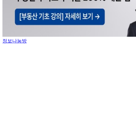
정보나눔방