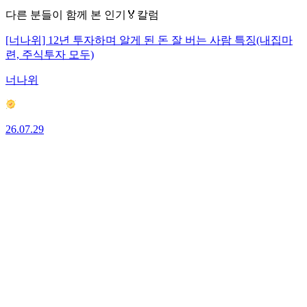
다른 분들이 함께 본 인기🏅칼럼
[너나위] 12년 투자하며 알게 된 돈 잘 버는 사람 특징(내집마
련, 주식투자 모두)
너나위
26.07.29