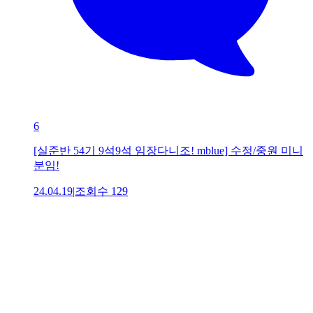
6
[실준반 54기 9석9석 임장다니조! mblue] 수정/중원 미니
분임!
24.04.19
|
조회수
129