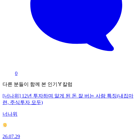
0
다른 분들이 함께 본 인기🏅칼럼
[너나위] 12년 투자하며 알게 된 돈 잘 버는 사람 특징(내집마
련, 주식투자 모두)
너나위
26.07.29