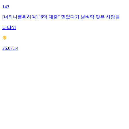
143
[너와나를위하여] "6억 대출" 믿었다가 날벼락 맞은 사람들
너나위
26.07.14