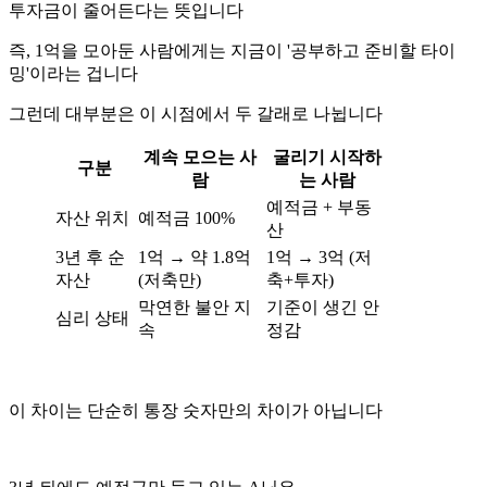
투자금이 줄어든다는 뜻입니다
즉, 1억을 모아둔 사람에게는 지금이 '공부하고 준비할 타이
밍'이라는 겁니다
그런데 대부분은 이 시점에서 두 갈래로 나뉩니다
계속 모으는 사
굴리기 시작하
구분
람
는 사람
예적금 + 부동
자산 위치
예적금 100%
산
3년 후 순
1억 → 약 1.8억
1억 → 3억 (저
자산
(저축만)
축+투자)
막연한 불안 지
기준이 생긴 안
심리 상태
속
정감
이 차이는 단순히 통장 숫자만의 차이가 아닙니다