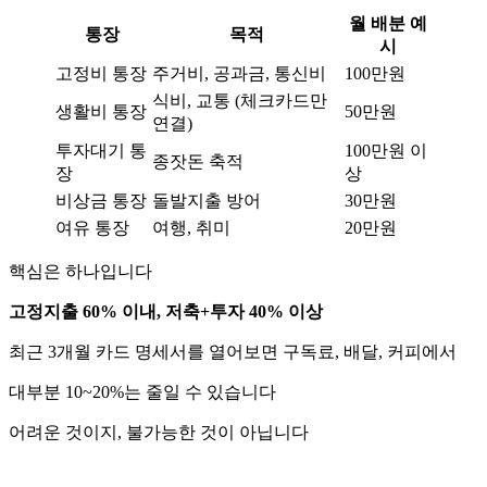
월 배분 예
통장
목적
시
고정비 통장
주거비, 공과금, 통신비
100만원
식비, 교통 (체크카드만
생활비 통장
50만원
연결)
투자대기 통
100만원 이
종잣돈 축적
장
상
비상금 통장
돌발지출 방어
30만원
여유 통장
여행, 취미
20만원
핵심은 하나입니다
고정지출 60% 이내, 저축+투자 40% 이상
최근 3개월 카드 명세서를 열어보면 구독료, 배달, 커피에서
대부분 10~20%는 줄일 수 있습니다
어려운 것이지, 불가능한 것이 아닙니다