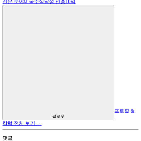
전문 분야
미국주식
달성 인증
10억
프로필 &
팔로우
칼럼 전체 보기 →
댓글