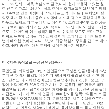
다. 그러면서도 더욱 핵심지로 갈 것이다. 현재 보유하고 있는 원
주 신축 아파트는 26년에, 서초 주거용 오피스텔은 28년에 정리해
서 1주택을 만들 예정이다. 27년에는 고덕 아파트에 부채없이 실
입주 해서 좀 살다가 좋은 타이밍에 매도해 갭으로 최상급지를 잡
아놓고, 월세로 다른 곳에서 살 예정이다. 그리고 4년후 그 최상급
지 주택에 들어가서 사는 것이 목표다. 그러면 아마도 전용 59기준
으로는 대한민국 어느 상급지라도 살 수 있을 것으로 본다. 고덕
아파트 무부채 금액은, 최상급지 갭이다. 그래서 고덕 아파트를 이
번에 매수한 것이다. 40대 초반에 최종 핵심지 주택을 갭으로 매수
하고, 40대 중반에 해당 주택에 실거주 하는게 목표다.
미국지수 중심으로 구성된 연금3총사
국민연금, 퇴직연금(IRP), 개인연금으로 구성된 연금3총사에 26년
부터 꽉 채워서 불입할 예정이다. 60세까지 불입을 하고, 이후 최
소 5년정도 더 거치할 것이고(불입은 멈추지만). 건강이 좋고, 상
황이 허락한다면 70세까지 거치하는게 목표다. 국민연금은 최대
불입액을 25년간 납부하고 5년 거치를 할 경우 133만원 정도 월에
지급된다. 거기에 두개의 연금에 1800 한도를 명목수익률7%로 굴
리면, 20년 후에 7.38억을 쥔다. 원금을 깨지 않고 수익금으로만
생활한다고 가정시 월생활비는 430만원이 된다. 국민연금130을
더하면, 560만원의 생활비가 생긴다. 물가상승률3%를 제외한 명