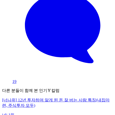
19
다른 분들이 함께 본 인기🏅칼럼
[너나위] 12년 투자하며 알게 된 돈 잘 버는 사람 특징(내집마
련, 주식투자 모두)
너나위