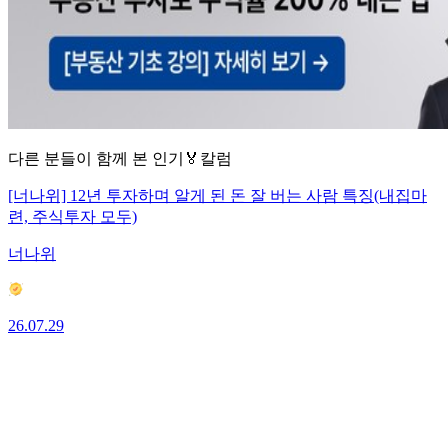
다른 분들이 함께 본 인기🏅칼럼
[너나위] 12년 투자하며 알게 된 돈 잘 버는 사람 특징(내집마
련, 주식투자 모두)
너나위
26.07.29