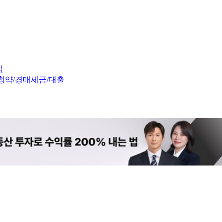
임
청약/경매
세금/대출