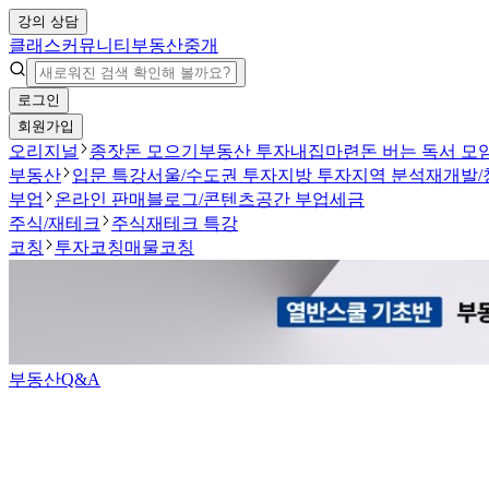
강의 상담
클래스
커뮤니티
부동산중개
로그인
회원가입
오리지널
종잣돈 모으기
부동산 투자
내집마련
돈 버는 독서 모
부동산
입문 특강
서울/수도권 투자
지방 투자
지역 분석
재개발/
부업
온라인 판매
블로그/콘텐츠
공간 부업
세금
주식/재테크
주식
재테크 특강
코칭
투자코칭
매물코칭
부동산Q&A