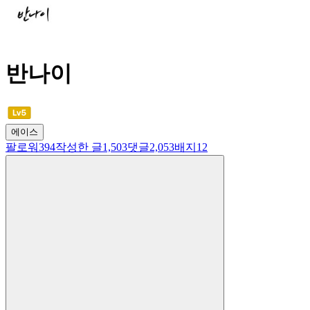
반나이
에이스
팔로워
394
작성한 글
1,503
댓글
2,053
배지
12