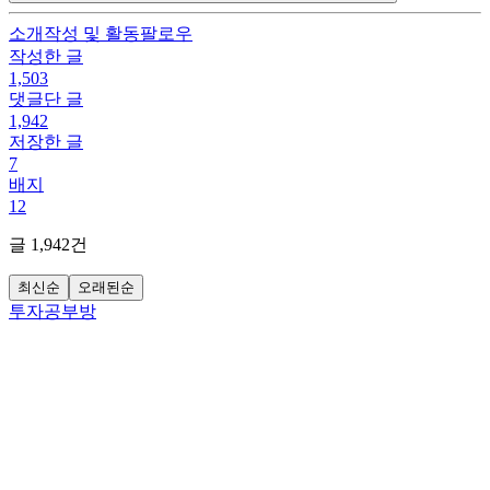
소개
작성 및 활동
팔로우
작성한 글
1,503
댓글단 글
1,942
저장한 글
7
배지
12
글
1,942
건
최신순
오래된순
투자공부방