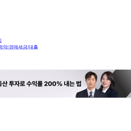
임
청약/경매
세금/대출