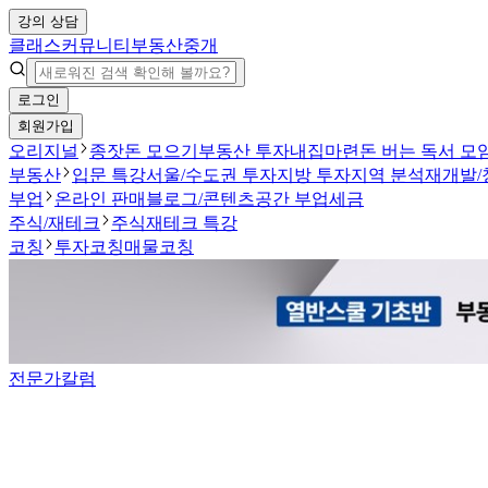
강의 상담
클래스
커뮤니티
부동산중개
로그인
회원가입
오리지널
종잣돈 모으기
부동산 투자
내집마련
돈 버는 독서 모
부동산
입문 특강
서울/수도권 투자
지방 투자
지역 분석
재개발/
부업
온라인 판매
블로그/콘텐츠
공간 부업
세금
주식/재테크
주식
재테크 특강
코칭
투자코칭
매물코칭
전문가칼럼