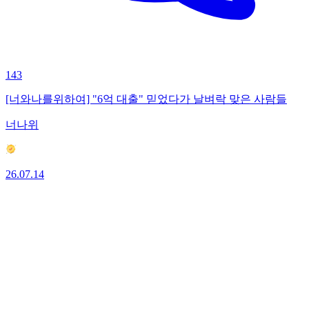
143
[너와나를위하여] "6억 대출" 믿었다가 날벼락 맞은 사람들
너나위
26.07.14