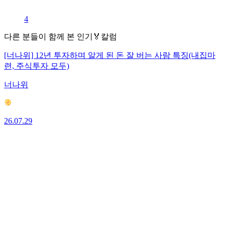
4
다른 분들이 함께 본 인기🏅칼럼
[너나위] 12년 투자하며 알게 된 돈 잘 버는 사람 특징(내집마
련, 주식투자 모두)
너나위
26.07.29