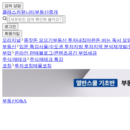
강의 상담
클래스
커뮤니티
부동산중개
로그인
회원가입
오리지널
종잣돈 모으기
부동산 투자
내집마련
돈 버는 독서 모
부동산
입문 특강
서울/수도권 투자
지방 투자
지역 분석
재개발/
부업
온라인 판매
블로그/콘텐츠
공간 부업
세금
주식/재테크
주식
재테크 특강
코칭
투자코칭
매물코칭
부동산Q&A