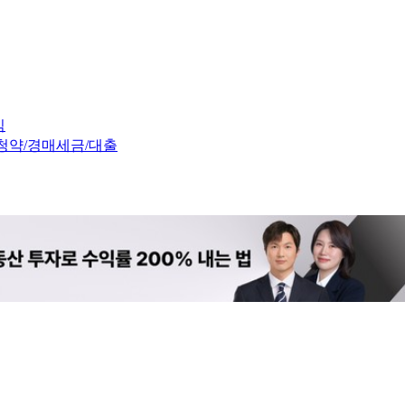
임
청약/경매
세금/대출