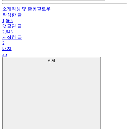
소개
작성 및 활동
팔로우
작성한 글
1,665
댓글단 글
2,643
저장한 글
2
배지
25
전체