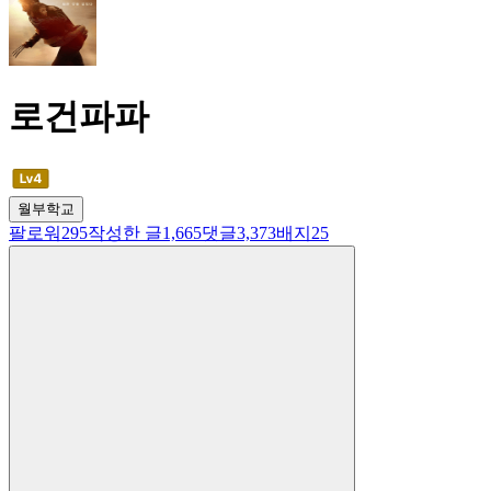
로건파파
월부학교
팔로워
295
작성한 글
1,665
댓글
3,373
배지
25