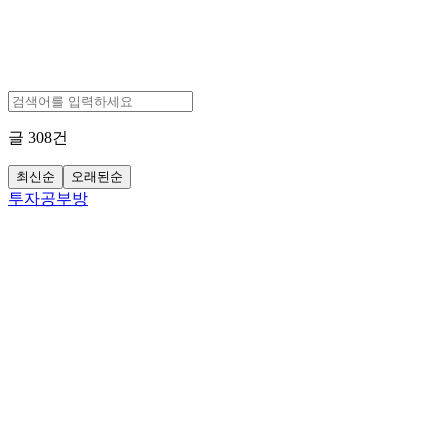
글
308
건
최신순
오래된순
투자공부방