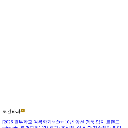
로건파파
[2026 월부학교 여름학기✨️👜✨️ 10년 앞선 명품 입지 트랜드
miyomiu_로건파파] 2강 후기: 조심해, 이 바닥 겸손해야 된다