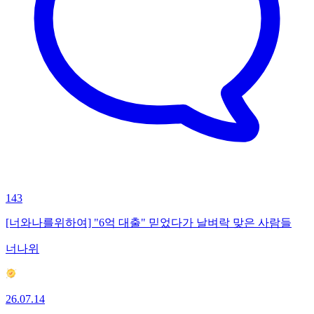
143
[너와나를위하여] "6억 대출" 믿었다가 날벼락 맞은 사람들
너나위
26.07.14