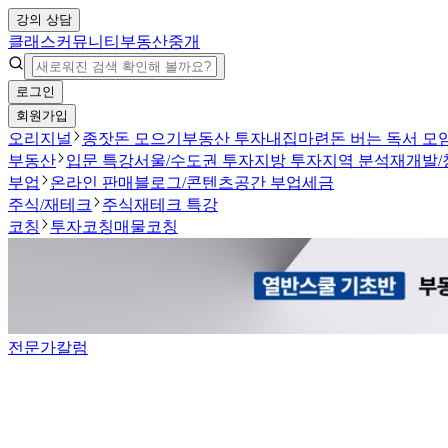
강의 상담
클래스
커뮤니티
부동산중개
로그인
회원가입
오리지널
종잣돈 모으기
부동산 투자
내집마련
돈 버는 독서 모
부동산
입문 특강
서울/수도권 투자
지방 투자
지역 분석
재개발/
부업
온라인 판매
블로그/콘텐츠
공간 부업
세금
주식/재테크
주식
재테크 특강
코칭
투자코칭
매물코칭
전문가칼럼