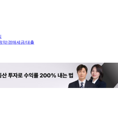
임
청약/경매
세금/대출