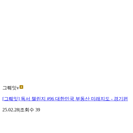
그뤠잇v
[그뤠잇] 독서 챌린지 #96 대한민국 부동산 미래지도 - 경기편
25.02.28
|
조회수
39