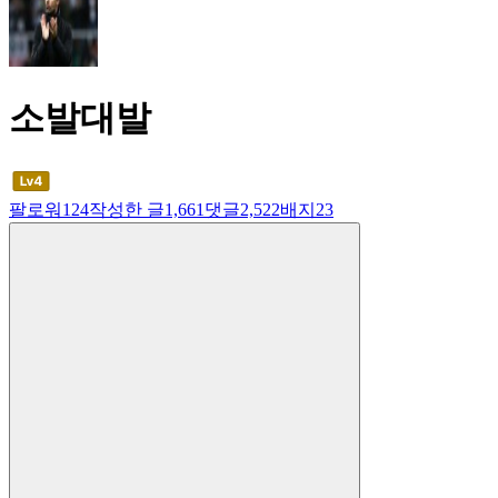
소발대발
팔로워
124
작성한 글
1,661
댓글
2,522
배지
23