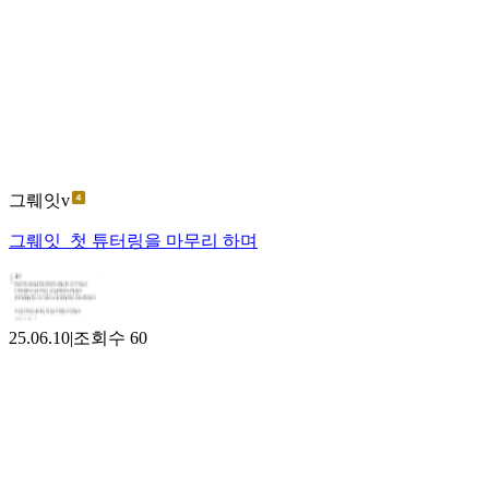
그뤠잇v
그뤠잇_첫 튜터링을 마무리 하며
25.06.10
|
조회수
60