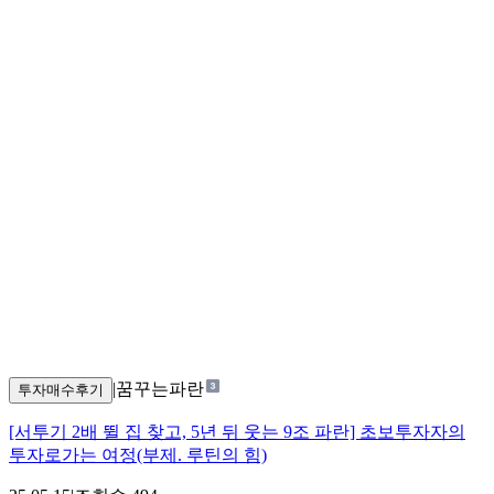
|
꿈꾸는파란
투자매수후기
[서투기 2배 뛸 집 찾고, 5년 뒤 웃는 9조 파란] 초보투자자의
투자로가는 여정(부제. 루틴의 힘)