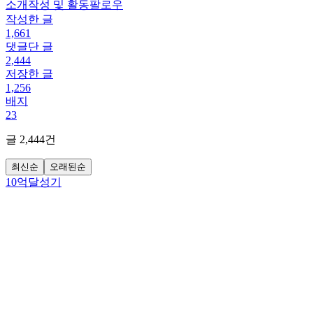
소개
작성 및 활동
팔로우
작성한 글
1,661
댓글단 글
2,444
저장한 글
1,256
배지
23
글
2,444
건
최신순
오래된순
10억달성기