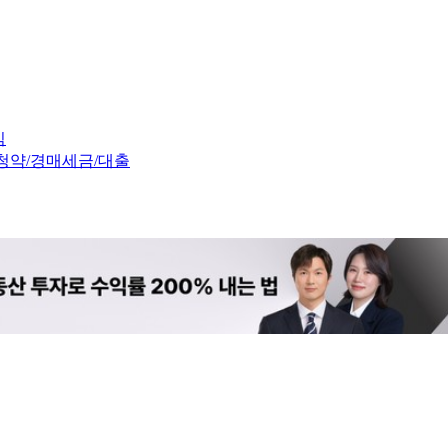
임
청약/경매
세금/대출