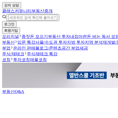
강의 상담
클래스
커뮤니티
부동산중개
로그인
회원가입
오리지널
종잣돈 모으기
부동산 투자
내집마련
돈 버는 독서 모
부동산
입문 특강
서울/수도권 투자
지방 투자
지역 분석
재개발/
부업
온라인 판매
블로그/콘텐츠
공간 부업
세금
주식/재테크
주식
재테크 특강
코칭
투자코칭
매물코칭
부동산Q&A