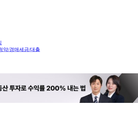
임
청약/경매
세금/대출