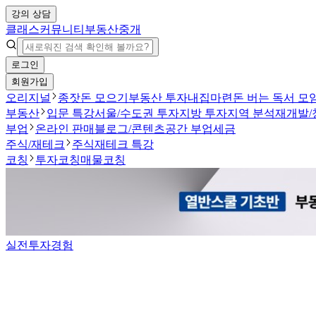
강의 상담
클래스
커뮤니티
부동산중개
로그인
회원가입
오리지널
종잣돈 모으기
부동산 투자
내집마련
돈 버는 독서 모
부동산
입문 특강
서울/수도권 투자
지방 투자
지역 분석
재개발/
부업
온라인 판매
블로그/콘텐츠
공간 부업
세금
주식/재테크
주식
재테크 특강
코칭
투자코칭
매물코칭
실전투자경험